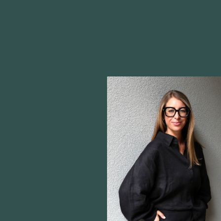
never
#Imagine