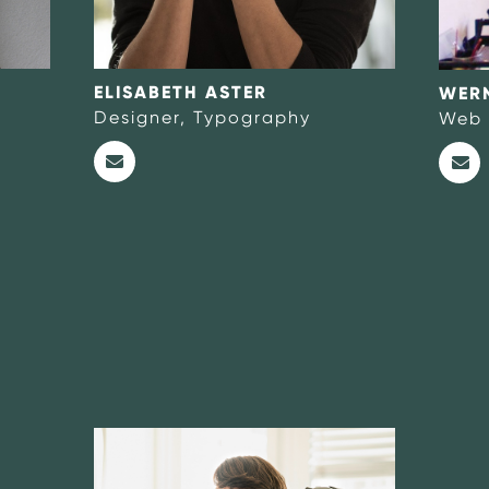
ELISABETH ASTER
WERN
Designer, Typography
Web 
onwards@MAp-c
w@or-never.com
https://www.linkedin.com/in/sibylle-hube