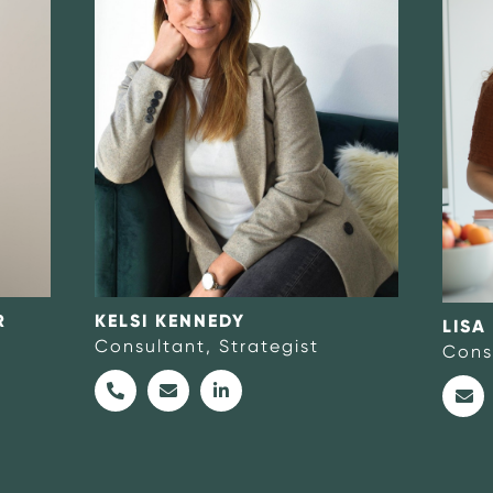
#Dothedamnthing
R
KELSI KENNEDY
LISA
Consultant, Strategist
Consu
1787211369
magdalena@MAp-consultancy.com
https://www.linkedin.com/in/soame
+436776372285
kelsi@MAp
https