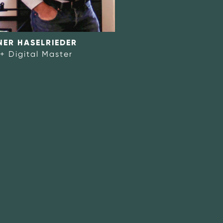
ER HASELRIEDER
+ Digital Master
onsultancy.com
r/
onwards@MAp-consultancy.