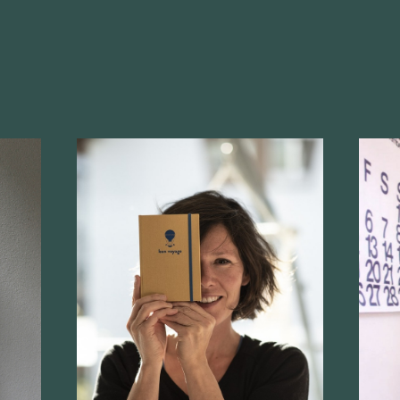
or
#Indubioprosecco