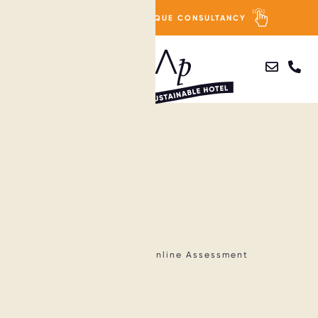
ENTDECKE MAP BOUTIQUE CONSULTANCY
Direkt
zum
PURPOSE
Inhalt
PEOPLE
PLANET
PROFIT
TEST: WIE NACHHALTIG IST DEIN HOTEL?
The Sustainable Hotel
Online Assessment