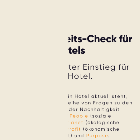
Nachhaltigkeits-Check für
Hotels
Ein strukturierter Einstieg für
dein Hotel.
Finde heraus, wo dein Hotel aktuell steht,
indem du eine kurze Reihe von Fragen zu den
vier Dimensionen der Nachhaltigkeit
beantwortest:
People
(soziale
Nachhaltigkeit),
Planet
(ökologische
Nachhaltigkeit),
Profit
(ökonomische
Nachhaltigkeit) und
Purpose
.