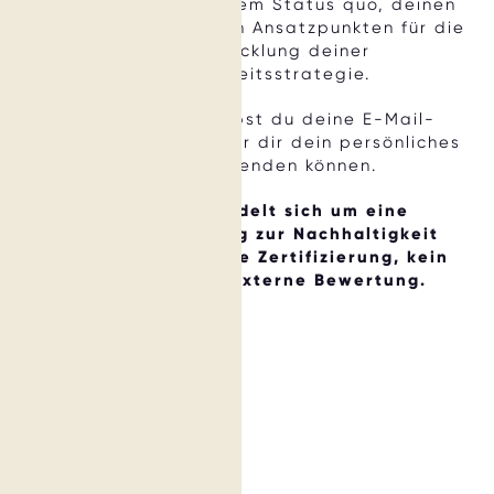
Auswertung mit deinem Status quo, deinen
Stärken und konkreten Ansatzpunkten für die
Weiterentwicklung deiner
Nachhaltigkeitsstrategie.
Nach Abschluss gibst du deine E-Mail-
Adresse ein, damit wir dir dein persönliches
Ergebnis zusenden können.
Wichtig: Es handelt sich um eine
Selbsteinschätzung zur Nachhaltigkeit
deines Hotel – keine Zertifizierung, kein
Audit und keine externe Bewertung.