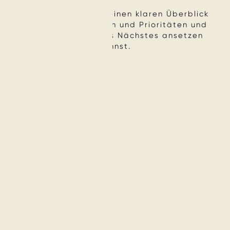
Der Check gibt dir einen klaren Überblick
über Stärken, Lücken und Prioritäten und
zeigt dir, wo du als Nächstes ansetzen
kannst.