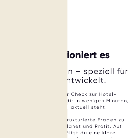
So funktioniert es
17 kurze Fragen – speziell für
Hotels entwickelt.
Unser kostenloser Check zur Hotel-
Nachhaltigkeit zeigt dir in wenigen Minuten,
wo dein Hotel aktuell steht.
Du beantwortest strukturierte Fragen zu
Purpose
,
People, Planet und Profit. Auf
dieser Basis erhältst du eine klare